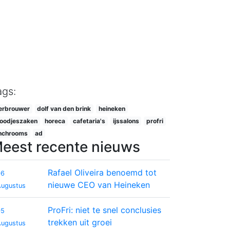
Next
ags:
erbrouwer
dolf van den brink
heineken
oodjeszaken
horeca
cafetaria's
ijssalons
profri
nchrooms
ad
eest recente nieuws
Rafael Oliveira benoemd tot
06
nieuwe CEO van Heineken
Augustus
ProFri: niet te snel conclusies
05
trekken uit groei
Augustus