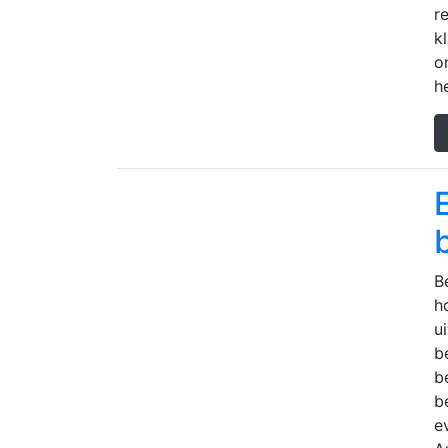
r
k
o
he
B
h
u
b
b
b
e