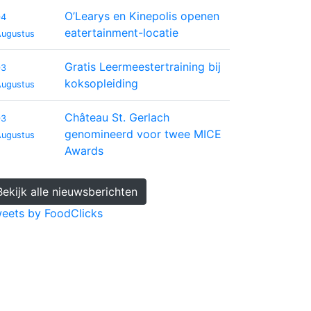
O’Learys en Kinepolis openen
04
eatertainment-locatie
Augustus
Gratis Leermeestertraining bij
03
koksopleiding
Augustus
Château St. Gerlach
03
genomineerd voor twee MICE
Augustus
Awards
Bekijk alle nieuwsberichten
eets by FoodClicks