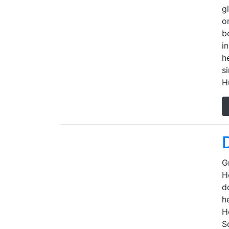
g
o
b
i
h
s
H
D
G
H
d
h
H
S