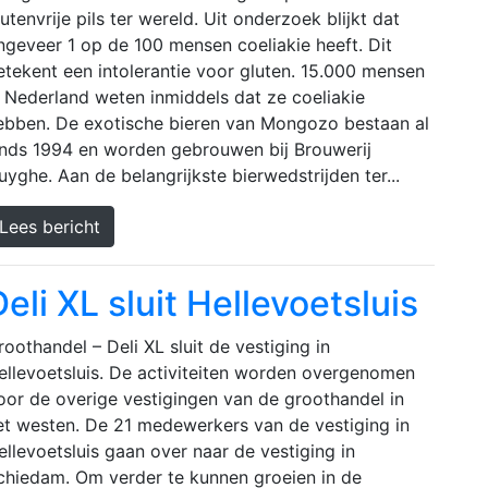
lutenvrije pils ter wereld. Uit onderzoek blijkt dat
ngeveer 1 op de 100 mensen coeliakie heeft. Dit
etekent een intolerantie voor gluten. 15.000 mensen
n Nederland weten inmiddels dat ze coeliakie
ebben. De exotische bieren van Mongozo bestaan al
inds 1994 en worden gebrouwen bij Brouwerij
uyghe. Aan de belangrijkste bierwedstrijden ter...
Lees bericht
eli XL sluit Hellevoetsluis
roothandel – Deli XL sluit de vestiging in
ellevoetsluis. De activiteiten worden overgenomen
oor de overige vestigingen van de groothandel in
et westen. De 21 medewerkers van de vestiging in
ellevoetsluis gaan over naar de vestiging in
chiedam. Om verder te kunnen groeien in de