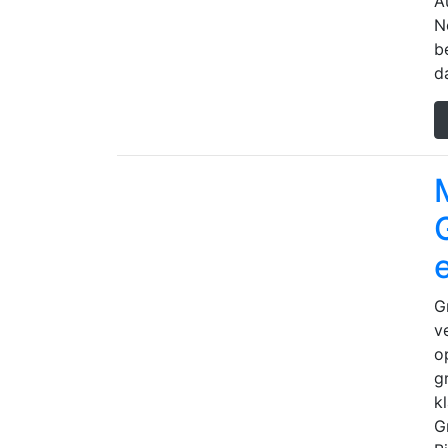
A
N
b
d
G
v
o
g
k
G