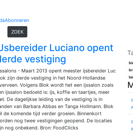
da
Abonneren
ZOEK
IJsbereider Luciano opent
T
derde vestiging
bi
Jssalons - Maart 2013 opent meester ijsbereider Luc
br
lok zijn derde vestiging in het Noord-Hollandse
lu
M
verveen. Volgens Blok wordt het een ijssalon zoals
n ijssalon bedoeld is: ijs, koffie en taartjes, meer
iet. De dagelijkse leiding van de vestiging is in
anden van Barbara Abbas en Tanga Hollmann. Blok
il de komende tijd verder groeien. Binnenkort
orden nog twee vestigingen geopend. De locaties
ijn nog onbekend. Bron: FoodClicks