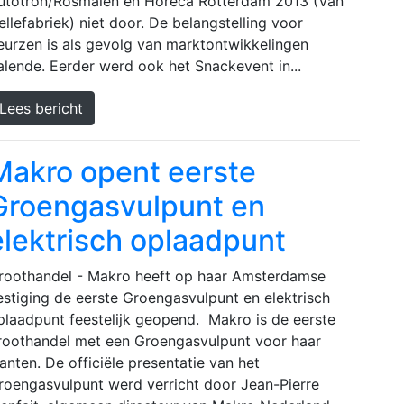
utotron/Rosmalen en Horeca Rotterdam 2013 (Van
ellefabriek) niet door. De belangstelling voor
eurzen is als gevolg van marktontwikkelingen
alende. Eerder werd ook het Snackevent in...
Lees bericht
Makro opent eerste
Groengasvulpunt en
elektrisch oplaadpunt
roothandel - Makro heeft op haar Amsterdamse
estiging de eerste Groengasvulpunt en elektrisch
plaadpunt feestelijk geopend. Makro is de eerste
roothandel met een Groengasvulpunt voor haar
lanten. De officiële presentatie van het
roengasvulpunt werd verricht door Jean-Pierre