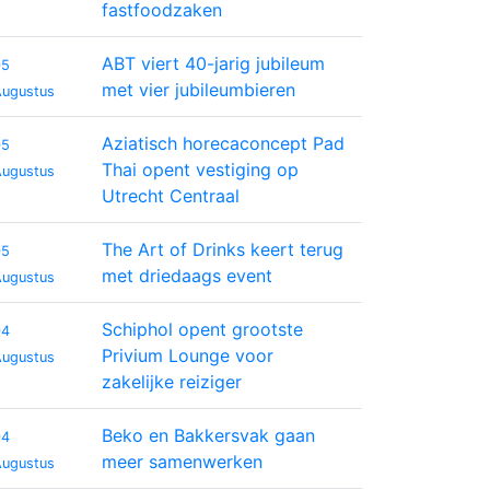
fastfoodzaken
ABT viert 40-jarig jubileum
05
met vier jubileumbieren
Augustus
Aziatisch horecaconcept Pad
05
Thai opent vestiging op
Augustus
Utrecht Centraal
The Art of Drinks keert terug
05
met driedaags event
Augustus
Schiphol opent grootste
04
Privium Lounge voor
Augustus
zakelijke reiziger
Beko en Bakkersvak gaan
04
meer samenwerken
Augustus