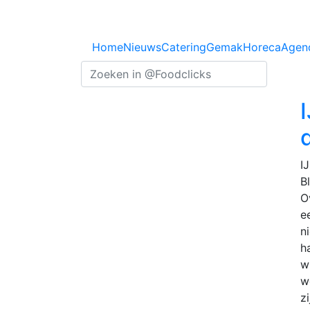
Previous
Home
Nieuws
Catering
Gemak
Horeca
Agen
I
B
O
ee
n
h
w
w
z