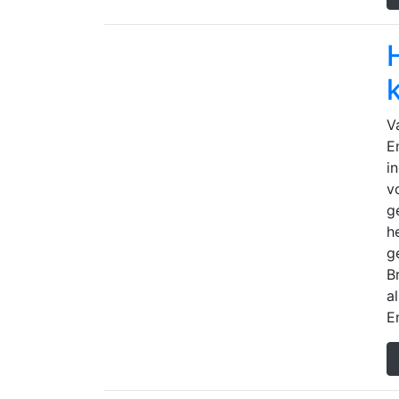
V
E
i
v
g
h
g
B
a
En