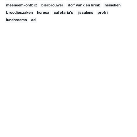
meeneem-ontbijt
bierbrouwer
dolf van den brink
heineken
broodjeszaken
horeca
cafetaria's
ijssalons
profri
lunchrooms
ad