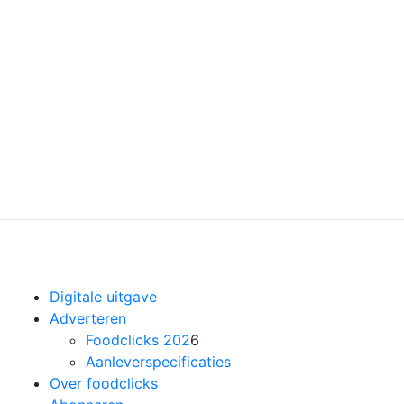
Previous
Nex
Digitale uitgave
Adverteren
Foodclicks 202
6
Aanleverspecificaties
Over foodclicks