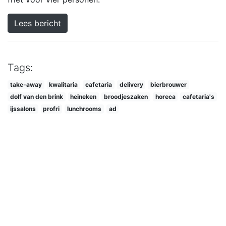
Lees bericht
Tags:
take-away
kwalitaria
cafetaria
delivery
bierbrouwer
dolf van den brink
heineken
broodjeszaken
horeca
cafetaria's
ijssalons
profri
lunchrooms
ad