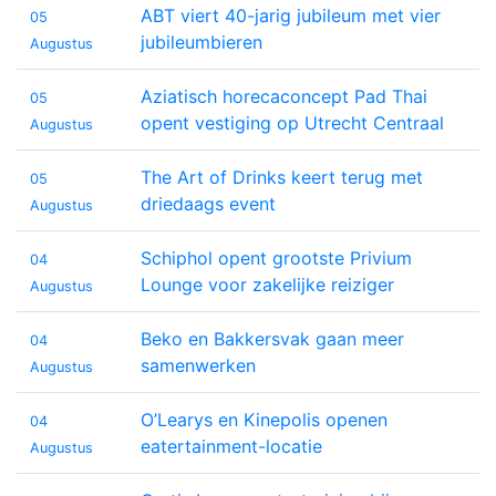
ABT viert 40-jarig jubileum met vier
05
jubileumbieren
Augustus
Aziatisch horecaconcept Pad Thai
05
opent vestiging op Utrecht Centraal
Augustus
The Art of Drinks keert terug met
05
driedaags event
Augustus
Schiphol opent grootste Privium
04
Lounge voor zakelijke reiziger
Augustus
Beko en Bakkersvak gaan meer
04
samenwerken
Augustus
O’Learys en Kinepolis openen
04
eatertainment-locatie
Augustus