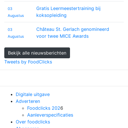
Gratis Leermeestertraining bij
03
koksopleiding
Augustus
Château St. Gerlach genomineerd
03
voor twee MICE Awards
Augustus
Bekijk alle nieuwsberichten
Tweets by FoodClicks
Previous
Nex
Digitale uitgave
Adverteren
Foodclicks 202
6
Aanleverspecificaties
Over foodclicks