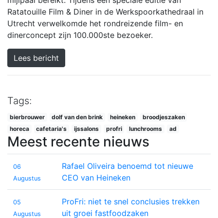
Ratatouille Film & Diner in de Werkspoorkathedraal in
Utrecht verwelkomde het rondreizende film- en
dinerconcept zijn 100.000ste bezoeker.
Lees bericht
Tags:
bierbrouwer
dolf van den brink
heineken
broodjeszaken
horeca
cafetaria's
ijssalons
profri
lunchrooms
ad
Meest recente nieuws
Rafael Oliveira benoemd tot nieuwe
06
CEO van Heineken
Augustus
ProFri: niet te snel conclusies trekken
05
uit groei fastfoodzaken
Augustus