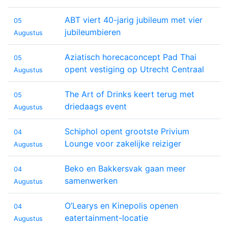
ABT viert 40-jarig jubileum met vier
05
jubileumbieren
Augustus
Aziatisch horecaconcept Pad Thai
05
opent vestiging op Utrecht Centraal
Augustus
The Art of Drinks keert terug met
05
driedaags event
Augustus
Schiphol opent grootste Privium
04
Lounge voor zakelijke reiziger
Augustus
Beko en Bakkersvak gaan meer
04
samenwerken
Augustus
O’Learys en Kinepolis openen
04
eatertainment-locatie
Augustus