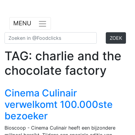
Previous
Nex
MENU
ZOEK
TAG: charlie and the
chocolate factory
Cinema Culinair
verwelkomt 100.000ste
bezoeker
Bioscoop - Cinema Culinair heeft een bijzondere
mijlpaal bereikt. Tijdens een speciale editie van