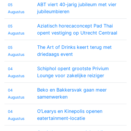
ABT viert 40-jarig jubileum met vier
05
jubileumbieren
Augustus
Aziatisch horecaconcept Pad Thai
05
opent vestiging op Utrecht Centraal
Augustus
The Art of Drinks keert terug met
05
driedaags event
Augustus
Schiphol opent grootste Privium
04
Lounge voor zakelijke reiziger
Augustus
Beko en Bakkersvak gaan meer
04
samenwerken
Augustus
O’Learys en Kinepolis openen
04
eatertainment-locatie
Augustus