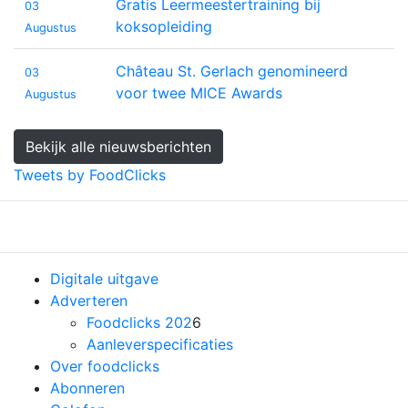
Gratis Leermeestertraining bij
03
koksopleiding
Augustus
Château St. Gerlach genomineerd
03
voor twee MICE Awards
Augustus
Bekijk alle nieuwsberichten
Tweets by FoodClicks
Previous
Nex
Digitale uitgave
Adverteren
Foodclicks 202
6
Aanleverspecificaties
Over foodclicks
Abonneren