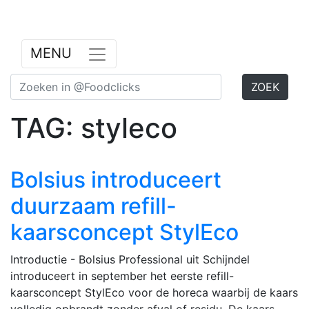
Previous
Nex
MENU
ZOEK
TAG: styleco
Bolsius introduceert
duurzaam refill-
kaarsconcept StylEco
Introductie - Bolsius Professional uit Schijndel
introduceert in september het eerste refill-
kaarsconcept StylEco voor de horeca waarbij de kaars
volledig opbrandt zonder afval of residu. De kaars,