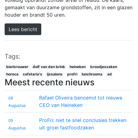
gemaakt van duurzame grondstoffen, zit in een glazen
houder en brandt 50 uren.
Lees bericht
Tags:
bierbrouwer
dolf van den brink
heineken
broodjeszaken
horeca
cafetaria's
ijssalons
profri
lunchrooms
ad
Meest recente nieuws
Rafael Oliveira benoemd tot nieuwe
06
CEO van Heineken
Augustus
ProFri: niet te snel conclusies trekken
05
uit groei fastfoodzaken
Augustus