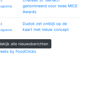
Château St. Gerlach
03
genomineerd voor twee MICE
Augustus
Awards
Dudok zet ontbijt op de
03
kaart met nieuw concept
Augustus
Bekijk alle nieuwsberichten
eets by FoodClicks