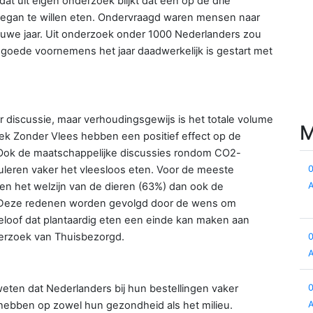
at uit eigen onderzoek blijkt dat één op de drie
vegan te willen eten. Ondervraagd waren mensen naar
we jaar. Uit onderzoek onder 1000 Nederlanders zou
 goede voornemens het jaar daadwerkelijk is gestart met
er discussie, maar verhoudingsgewijs is het totale volume
M
eek Zonder Vlees hebben een positief effect op de
ig. Ook de maatschappelijke discussies rondom CO2-
muleren vaker het vleesloos eten. Voor de meeste
en het welzijn van de dieren (63%) dan ook de
. Deze redenen worden gevolgd door de wens om
geloof dat plantaardig eten een einde kan maken aan
nderzoek van Thuisbezorgd.
eten dat Nederlanders bij hun bestellingen vaker
hebben op zowel hun gezondheid als het milieu.