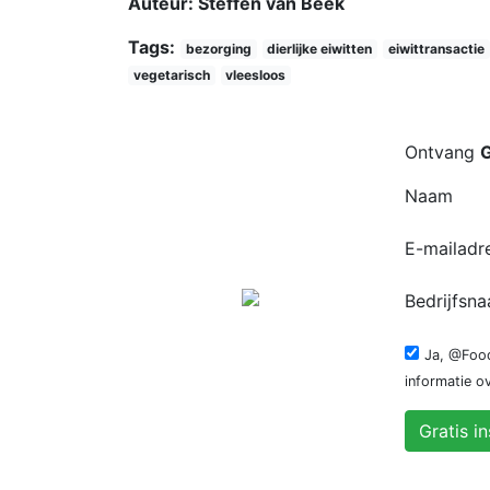
Auteur: Steffen van Beek
Tags:
bezorging
dierlijke eiwitten
eiwittransactie
vegetarisch
vleesloos
Ontvang
G
Naam
E-mailadr
Bedrijfsn
Ja, @Foo
informatie o
Gratis i