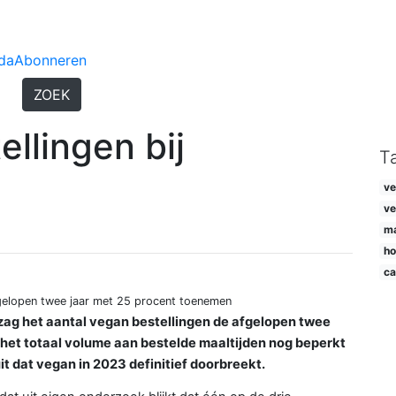
da
Abonneren
ZOEK
llingen bij
T
v
ve
ma
ho
ca
fgelopen twee jaar met 25 procent toenemen
zag het aantal vegan bestellingen de afgelopen twee
 het totaal volume aan bestelde maaltijden nog beperkt
t dat vegan in 2023 definitief doorbreekt.