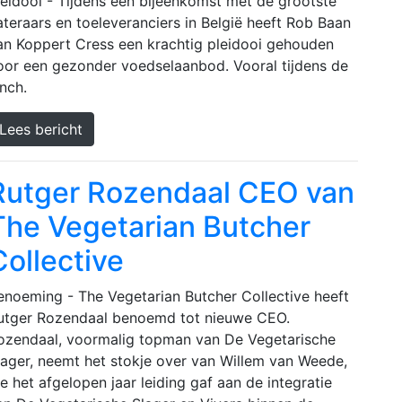
leidooi - Tijdens een bijeenkomst met de grootste
ateraars en toeleveranciers in België heeft Rob Baan
an Koppert Cress een krachtig pleidooi gehouden
oor een gezonder voedselaanbod. Vooral tijdens de
unch.
Lees bericht
Rutger Rozendaal CEO van
The Vegetarian Butcher
Collective
enoeming - The Vegetarian Butcher Collective heeft
utger Rozendaal benoemd tot nieuwe CEO.
ozendaal, voormalig topman van De Vegetarische
lager, neemt het stokje over van Willem van Weede,
ie het afgelopen jaar leiding gaf aan de integratie