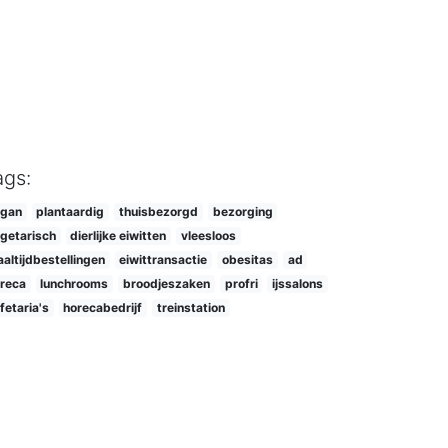
Next
ags:
egan
plantaardig
thuisbezorgd
bezorging
getarisch
dierlijke eiwitten
vleesloos
altijdbestellingen
eiwittransactie
obesitas
ad
reca
lunchrooms
broodjeszaken
profri
ijssalons
fetaria's
horecabedrijf
treinstation