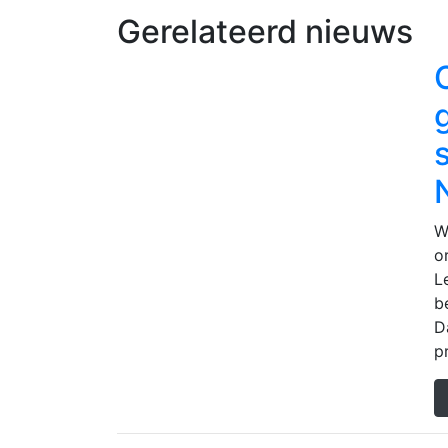
Gerelateerd nieuws
W
o
L
b
D
p