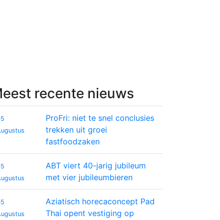
eest recente nieuws
ProFri: niet te snel conclusies
05
trekken uit groei
Augustus
fastfoodzaken
ABT viert 40-jarig jubileum
05
met vier jubileumbieren
Augustus
Aziatisch horecaconcept Pad
05
Thai opent vestiging op
Augustus