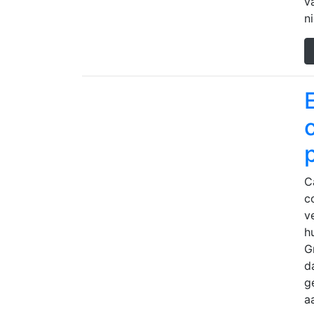
v
n
C
c
v
h
G
d
g
a