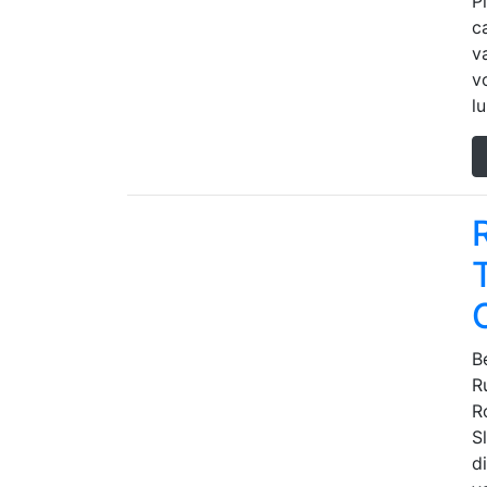
P
c
v
v
l
B
R
R
S
d