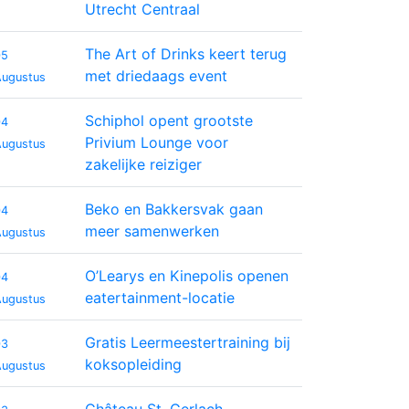
Utrecht Centraal
The Art of Drinks keert terug
05
met driedaags event
Augustus
Schiphol opent grootste
04
Privium Lounge voor
Augustus
zakelijke reiziger
Beko en Bakkersvak gaan
04
meer samenwerken
Augustus
O’Learys en Kinepolis openen
04
eatertainment-locatie
Augustus
Gratis Leermeestertraining bij
03
koksopleiding
Augustus