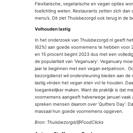
Flexitarische, vegetarische en vegan opties wor
toelichting weten. Restaurants zetten zich dan 
menu’s. Dit ziet Thuisbezorgd ook terug in de b
Volhouden lastig
In het onderzoek van Thuisbezorgd.nl geeft h
(62%) aan goede voornemens te hebben voor 202
en 15 procent begint 2023 dus met een volledig 
de populariteit van ‘Veganuary’. Veganuary m
jaar te beginnen met een vegan eetpatroon. Ook 
bezorgdienst wil ondersteuning bieden aan de 
lastig vinden het vegan eten vol te houden. Da
toegankelijker maken. Want de praktijk is dat 
voornemens aangeeft halverwege januari vaak al
spreken mensen daarom over ‘Quitters Day’. Da
massaal hun goede voornemens opgeven.
Bron: Thuisbezorgd/@FoodClicks