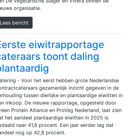
an De Vegetarische Slager en Vivera binnen de
ieuwe organisatie.
Lees bericht
Eerste eiwitrapportage
cateraars toont daling
plantaardig
atering - Voor het eerst hebben grote Nederlandse
ontractcateraars gezamenlijk inzicht gegeven in de
erhouding tussen dierlijke en plantaardige eiwitten in
un inkoop. De nieuwe rapportage, opgesteld door
reen Protein Alliance en ProVeg Nederland, laat zien
at het aandeel plantaardige eiwitten in 2025 is
edaald naar 41,8 procent. Een jaar eerder lag dat
andeel nog op 42,8 procent.